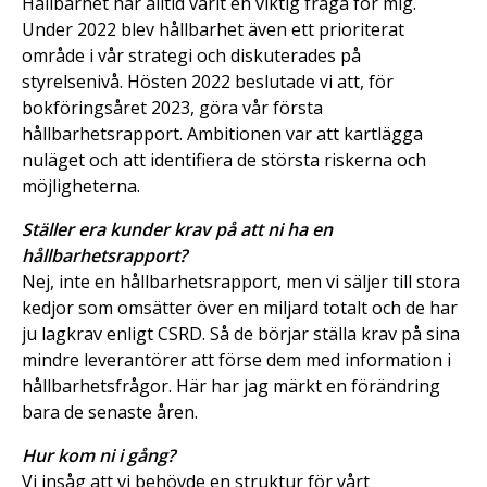
Hållbarhet har alltid varit en viktig fråga för mig.
Under 2022 blev hållbarhet även ett prioriterat
område i vår strategi och diskuterades på
styrelsenivå. Hösten 2022 beslutade vi att, för
bokföringsåret 2023, göra vår första
hållbarhetsrapport. Ambitionen var att kartlägga
nuläget och att identifiera de största riskerna och
möjligheterna.
Ställer era kunder krav på att ni ha en
hållbarhetsrapport?
Nej, inte en hållbarhetsrapport, men vi säljer till stora
kedjor som omsätter över en miljard totalt och de har
ju lagkrav enligt CSRD. Så de börjar ställa krav på sina
mindre leverantörer att förse dem med information i
hållbarhetsfrågor. Här har jag märkt en förändring
bara de senaste åren.
Hur kom ni i gång?
Vi insåg att vi behövde en struktur för vårt