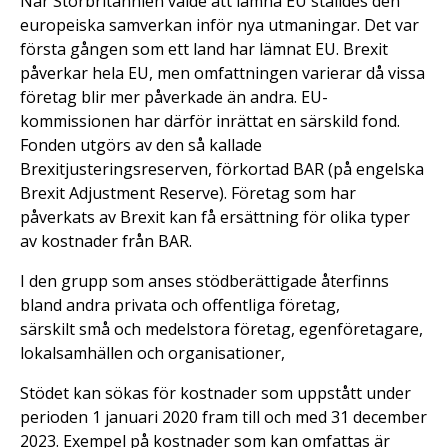
När Storbritannien valde att lämna EU ställdes den
europeiska samverkan inför nya utmaningar. Det var
första gången som ett land har lämnat EU. Brexit
påverkar hela EU, men omfattningen varierar då vissa
företag blir mer påverkade än andra. EU-
kommissionen har därför inrättat en särskild fond.
Fonden utgörs av den så kallade
Brexitjusteringsreserven, förkortad BAR (på engelska
Brexit Adjustment Reserve). Företag som har
påverkats av Brexit kan få ersättning för olika typer
av kostnader från BAR.
I den grupp som anses stödberättigade återfinns
bland andra privata och offentliga företag,
särskilt små och medelstora företag, egenföretagare,
lokalsamhällen och organisationer,
Stödet kan sökas för kostnader som uppstått under
perioden 1 januari 2020 fram till och med 31 december
2023. Exempel på kostnader som kan omfattas är