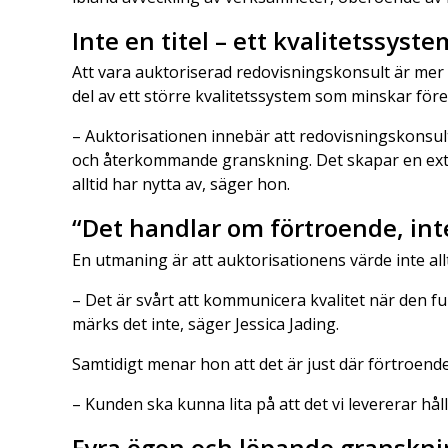
Inte en titel – ett kvalitetssyste
Att vara auktoriserad redovisningskonsult är mer ä
del av ett större kvalitetssystem som minskar före
– Auktorisationen innebär att redovisningskonsu
och återkommande granskning. Det skapar en extr
alltid har nytta av, säger hon.
“Det handlar om förtroende, int
En utmaning är att auktorisationens värde inte allt
– Det är svårt att kommunicera kvalitet när den fun
märks det inte, säger Jessica Jading.
Samtidigt menar hon att det är just där förtroend
– Kunden ska kunna lita på att det vi levererar hål
Fyra ögon och löpande granskni