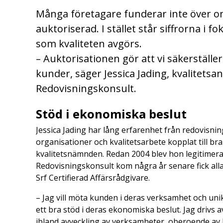
Många företagare funderar inte över o
auktoriserad. I stället står siffrorna i 
som kvaliteten avgörs.
– Auktorisationen gör att vi säkerställe
kunder, säger Jessica Jading, kvalitetsa
Redovisningskonsult.
Stöd i ekonomiska beslut
Jessica Jading har lång erfarenhet från redovisni
organisationer och kvalitetsarbete kopplat till br
kvalitetsnämnden. Redan 2004 blev hon legitimerad
Redovisningskonsult kom några år senare fick alla 
Srf Certifierad Affärsrådgivare.
– Jag vill möta kunden i deras verksamhet och unik
ett bra stöd i deras ekonomiska beslut. Jag drivs av
ibland avveckling av verksamheter, oberoende av hur