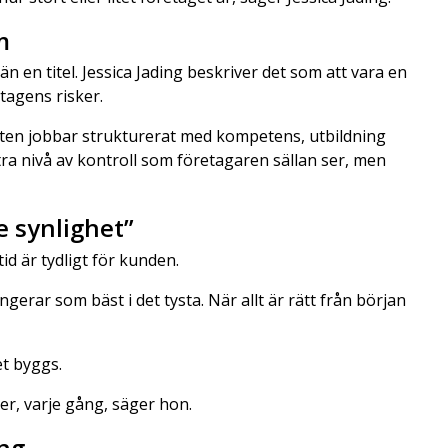
m
n en titel. Jessica Jading beskriver det som att vara en
tagens risker.
lten jobbar strukturerat med kompetens, utbildning
a nivå av kontroll som företagaren sällan ser, men
e synlighet”
id är tydligt för kunden.
gerar som bäst i det tysta. När allt är rätt från början
et byggs.
ler, varje gång, säger hon.
ng