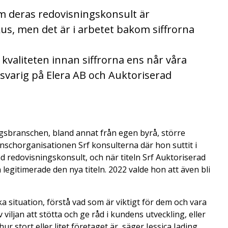
m deras redovisningskonsult är
fokus, men det är i arbetet bakom siffrorna
r kvaliteten innan siffrorna ens når våra
nsvarig på Elera AB och Auktoriserad
ngsbranschen, bland annat från egen byrå, större
anschorganisationen Srf konsulterna där hon suttit i
 redovisningskonsult, och när titeln Srf Auktoriserad
legitimerade den nya titeln. 2022 valde hon att även bli
a situation, förstå vad som är viktigt för dem och vara
 viljan att stötta och ge råd i kundens utveckling, eller
 stort eller litet företaget är, säger Jessica Jading.