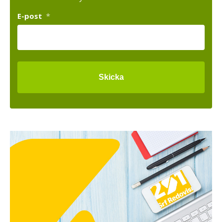
E-post
*