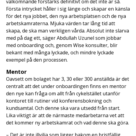
välkomnande förstärks definitivt om det inte är så.
Första intrycket håller i sig länge och skapar en känsla
för det nya jobbet, den nya arbetsplatsen och de nya
arbetskamraterna. Mjuka värden tar lång tid att
skapa, de ska man verkligen vårda. Absolut inte slarva
med på dag ett, säger Abdullah Uzunel som jobbar
med onboarding och, genom Wise konsulter, blir
bekant med många lyckade, och mindre lyckade
exempel på den processen.
Mentor
Oavsett om bolaget har 3, 30 eller 300 anställda är det
centralt att det under onboardingen finns en mentor
den nye kan fråga om allt från cykelstället utanför
kontoret till rutiner vid konferensbokning och
kundsamtal. Och denne ska vara utsedd från start.
Lika viktigt är att de närmaste medarbetarna vet att
det kommer ny arbetskamrat och vad denne ska göra.
– Det är inte illvilja som ligger bakom en bristfällig