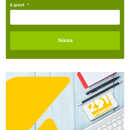
E-post
*