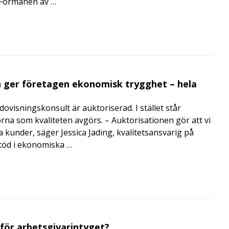
i Förmånen av …
 ger företagen ekonomisk trygghet – hela
visningskonsult är auktoriserad. I stället står
orna som kvaliteten avgörs. – Auktorisationen gör att vi
a kunder, säger Jessica Jading, kvalitetsansvarig på
töd i ekonomiska …
 för arbetsgivarintyget?