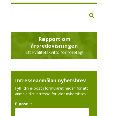
Rapport om
årsredovisningen
Ett kvalitetskvitto för företag!
Intresseanmälan nyhetsbrev
Fyll i din e-post i formuläret nedan för att
anmäla ditt intresse för vårt nyhetsbrev.
E-post
*