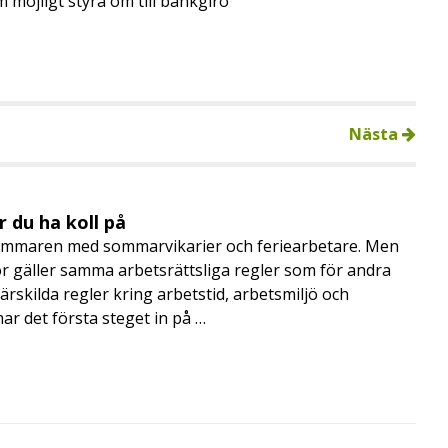
möjligt styra om till bankgiro
Nästa
 du ha koll på
mmaren med sommarvikarier och feriearbetare. Men
 gäller samma arbetsrättsliga regler som för andra
rskilda regler kring arbetstid, arbetsmiljö och
 det första steget in på …