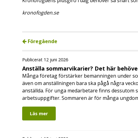
Kronofogdens plusgiro i dag behöver så snart som 
kronofogden.se
Föregående
Publicerat 12 juni 2026
Anställa sommarvikarier? Det här behöver
Många företag förstärker bemanningen under so
även om anställningen bara ska pågå några veckor
anställda. För unga medarbetare finns dessutom sä
arbetsuppgifter. Sommaren är för många ungdomar
Läs mer