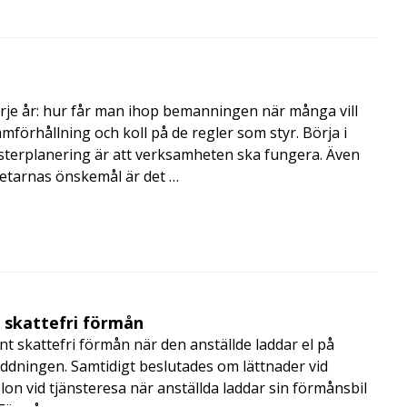
rje år: hur får man ihop bemanningen när många vill
amförhållning och koll på de regler som styr. Börja i
terplanering är att verksamheten ska fungera. Även
betarnas önskemål är det …
t skattefri förmån
t skattefri förmån när den anställde laddar el på
addningen. Samtidigt beslutades om lättnader vid
lon vid tjänsteresa när anställda laddar sin förmånsbil