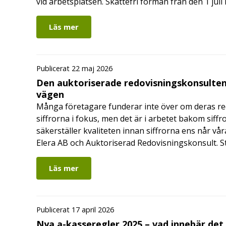
vid arbetsplatsen. Skattefri förmån från den 1 jul
Läs mer
Publicerat 22 maj 2026
Den auktoriserade redovisningskonsulten
vägen
Många företagare funderar inte över om deras redo
siffrorna i fokus, men det är i arbetet bakom siffr
säkerställer kvaliteten innan siffrorna ens når vår
Elera AB och Auktoriserad Redovisningskonsult. S
Läs mer
Publicerat 17 april 2026
Nya a-kasseregler 2025 – vad innebär det