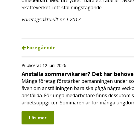
omedelbart. Med uttrycket ”bara ett fåtal år” avses
Skatteverket i ett ställningstagande.
Företagsaktuellt nr 1 2017
Föregående
Publicerat 12 juni 2026
Anställa sommarvikarier? Det här behöver
Många företag förstärker bemanningen under so
även om anställningen bara ska pågå några veckor
anställda. För unga medarbetare finns dessutom sä
arbetsuppgifter. Sommaren är för många ungdomar
Läs mer