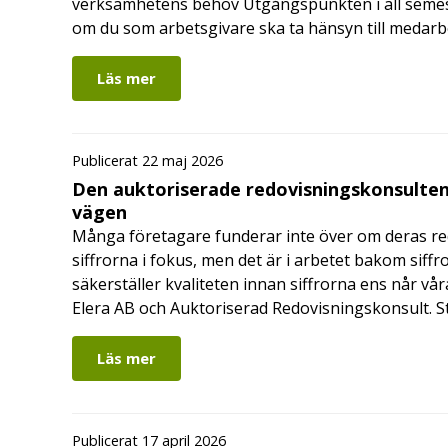
verksamhetens behov Utgångspunkten i all semes
om du som arbetsgivare ska ta hänsyn till medar
Läs mer
Publicerat 22 maj 2026
Den auktoriserade redovisningskonsulten
vägen
Många företagare funderar inte över om deras redo
siffrorna i fokus, men det är i arbetet bakom siffr
säkerställer kvaliteten innan siffrorna ens når vår
Elera AB och Auktoriserad Redovisningskonsult. S
Läs mer
Publicerat 17 april 2026