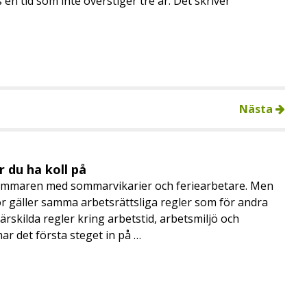
 en tid som inte överstiger tre år. Det skriver
Nästa
 du ha koll på
mmaren med sommarvikarier och feriearbetare. Men
 gäller samma arbetsrättsliga regler som för andra
rskilda regler kring arbetstid, arbetsmiljö och
 det första steget in på …