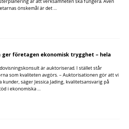
terplanering är att verksamheten ska fungera. Även
betarnas önskemål är det …
 ger företagen ekonomisk trygghet – hela
visningskonsult är auktoriserad. I stället står
orna som kvaliteten avgörs. – Auktorisationen gör att vi
a kunder, säger Jessica Jading, kvalitetsansvarig på
töd i ekonomiska …