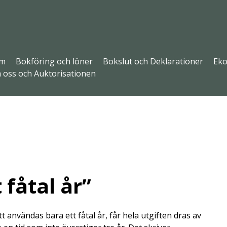
m
Bokföring och löner
Bokslut och Deklarationer
Eko
 oss och Auktorisationen
 fåtal år”
användas bara ett fåtal år, får hela utgiften dras av