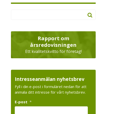
Rapport om
årsredovisningen
Ett kvalitetskvitto för företag!
Intresseanmälan nyhetsbrev
Fyll i din e-post i formuläret nedan för att
anmäla ditt intresse för vårt nyhetsbrev.
E-post
*