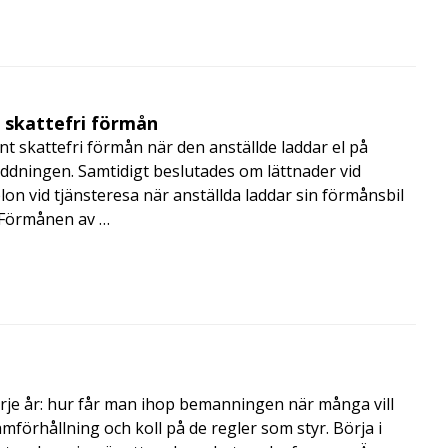
t skattefri förmån
t skattefri förmån när den anställde laddar el på
addningen. Samtidigt beslutades om lättnader vid
lon vid tjänsteresa när anställda laddar sin förmånsbil
i Förmånen av …
rje år: hur får man ihop bemanningen när många vill
amförhållning och koll på de regler som styr. Börja i