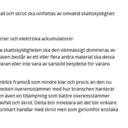
fall och skrot ska omfattas av omvänd skattskyldighet:
terier och elektriska ackumulatorer
a skattskyldigheten ska den viktmässigt domineras av
ven består av ett eller flera andra material ska dessa
aran eller inte vara av särskild betydelse för varans
blick framstå som mindre klar och precis än den nu
tämmelsen överensstämmer med hur branschen hanterar
sen även en tillämpning som bättre överensstämmer
fall och skrot. Detta bör innebära att det blir enklare
te primärt handlar med skrot men som genomför enstaka