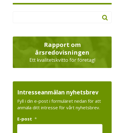
Rapport om
årsredovisningen
Ett kvalitetskvitto för företag!
Intresseanmälan nyhetsbrev
Fyll i din e-post i formuläret nedan för att
anmäla ditt intresse för vårt nyhetsbrev.
E-post
*