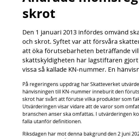
skrot
Den 1 januari 2013 infördes omvänd skat
och skrot. Syftet var att försvåra skat
att öka förutsebarheten beträffande vi
skattskyldigheten har lagstiftaren gjort
vissa så kallade KN-nummer. En hänvis
På regeringens uppdrag har Skatteverket utvärdera
hänvisningen till KN-nummer inneburit den föruts
skrot har svårt att förutse vilka produkter som f
Utvärderingen visar vidare att de varor som omf
branschen anser ska omfattas. I utvärderingen kon
falla utanför definitionen.
Riksdagen har mot denna bakgrund den 2 juni 2021 