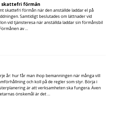
t skattefri förmån
t skattefri förmån när den anställde laddar el på
addningen. Samtidigt beslutades om lättnader vid
lon vid tjänsteresa när anställda laddar sin förmånsbil
i Förmånen av …
rje år: hur får man ihop bemanningen när många vill
amförhållning och koll på de regler som styr. Börja i
terplanering är att verksamheten ska fungera. Även
betarnas önskemål är det …