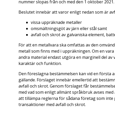
nummer slopas från och med den 1 oktober 2021.
Beslutet innebär att varor enligt nedan som är av
vissa uppräknade metaller
omsmältningsgöt av järn eller stål samt
avfall och skrot av galvaniska element, bat
För att en metallvara ska omfattas av den omvänd
metall som finns med i uppräkningen. Om en vara ä
andra material endast utgöra en marginell del av v
karaktär och funktion.
Den föreslagna bestämmelsen kan vid en första an
gällande. Förslaget innebär emellertid att bes
avfall och skrot. Genom förslaget får bestämmel
med vad som enligt allmänt språkbruk avses med av
att tillämpa reglerna för sådana företag som in
transaktioner med avfall och skrot.