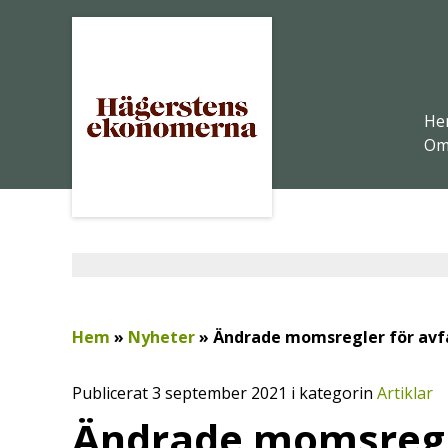
He
Om
Hem
»
Nyheter
»
Ändrade momsregler för avfa
Publicerat 3 september 2021 i kategorin
Artiklar
Ändrade momsregle