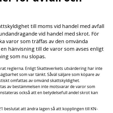
tskyldighet till moms vid handel med avfall
teundandragande vid handel med skrot. För
lka varor som träffas av den omvända
 en hänvisning till de varor som avses enligt
ning som nu slopas.
t reglerna. Enligt Skatteverkets utvärdering har inte
ägbarhet som var tänkt. Såväl säljare som köpare av
aktiskt omfattas av omvänd skattskyldighet.
attas av bestämmelsen inte motsvarar de varor som
stateras också att en betydelsefull andel skrot kan
beslutat att ändra lagen så att kopplingen till KN-