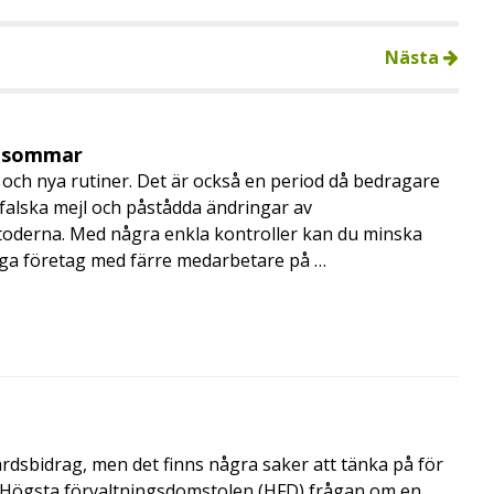
Nästa
i sommar
och nya rutiner. Det är också en period då bedragare
, falska mejl och påstådda ändringar av
toderna. Med några enkla kontroller kan du minska
nga företag med färre medarbetare på …
årdsbidrag, men det finns några saker att tänka på för
de Högsta förvaltningsdomstolen (HFD) frågan om en