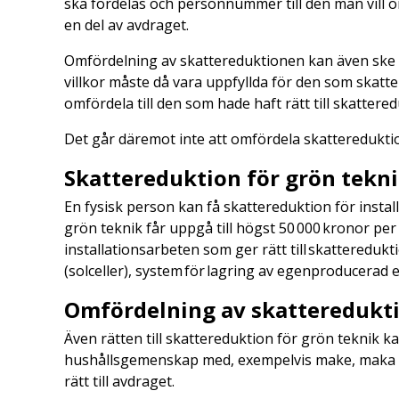
ska fördelas och personnummer till den man vill om
en del av avdraget.
Omfördelning av skattereduktionen kan även ske 
villkor måste då vara uppfyllda för den som skatter
omfördela till den som hade haft rätt till skattere
Det går däremot inte att omfördela skatteredukti
Skattereduktion för grön tekn
En fysisk person kan få skattereduktion för instal
grön teknik får uppgå till högst 50 000 kronor per
installationsarbeten som ger rätt till skatteredukt
(solceller), system för lagring av egenproducerad 
Omfördelning av skatteredukti
Även rätten till skattereduktion för grön teknik 
hushållsgemenskap med, exempelvis make, maka el
rätt till avdraget.