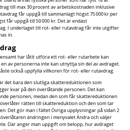
ar bland annat fysiska personer som har fyllt 18 år.
drag till max 30 procent av arbetskostnaden inklusive
tavdrag får uppgå till sammanlagt högst 75 000 kr per
 får uppgå till 50 000 kr. Det är endast
g. I underlaget till rot- eller rutavdrag får inte utgifter
nas in.
vdrag
amt har låtit utföra ett rot- eller rutarbete kan
 en av personerna inte kan utnyttja sin del av avdraget.
ste också uppfylla villkoren för rot- eller rutavdrag.
r det bara den slutliga skattereduktionen som
gger kvar på den överlåtande personen. Det kan
låtande personen, medan den som får skattereduktionen
 överlåter rätten till skattereduktion och den som tar
n. Det gör man i fältet Övriga upplysningar på sidan 2
r överlåtaren ändringen i menyvalet Ändra och väljer
bete. Där anger man uppgift om belopp, hur avdraget