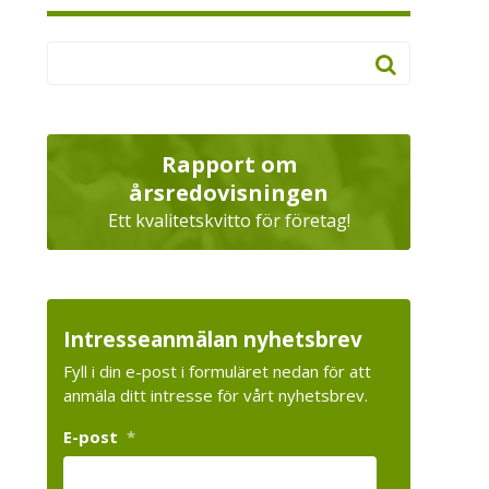
Rapport om
årsredovisningen
Ett kvalitetskvitto för företag!
Intresseanmälan nyhetsbrev
Fyll i din e-post i formuläret nedan för att
anmäla ditt intresse för vårt nyhetsbrev.
E-post
*