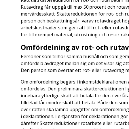
Rätt till skattereduktion för rot- och rutarbeten h
Rutavdrag får uppgå till max 50 procent och rotav
mervärdesskatt. Skattereduktionen för rot- och ru
person och beskattningsår, varav rotavdraget högst
arbetskostnader som ger rätt till rot- eller rutavdra
för till exempel material, utrustning och resor räk
Omfördelning av rot- och ruta
Personer som tillhör samma hushåll och som gemens
omfördela avdraget mellan sig om det visar sig att
Den person som övertar ett rot- eller rutavdrag må
Om omfördelning begärs i inkomstdeklarationen ä
omfördelas. Den preliminära skattereduktionen li
innebära ytterlige skatt att betala för den över
tilldelad får mindre skatt att betala. Både den som
över rätten ska lämna uppgifter om omfördelninge
i deklarationen. I e-tjänsten för deklarationen gö
därefter Skattereduktioner rotarbete eller rutar