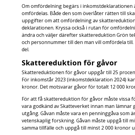
Om omfördelning begärs i inkomstdeklarationen ä
omfördelas. Både den som överlåter rätten till sk
uppgifter om att omfördelning av skattereduktione
deklarationen. Kryssa också i rutan för omfördelni
ändra och väljer därefter skattereduktion Grön t
och personnummer till den man vill omfördela till.
del.
Skattereduktion för gåvor
Skattereduktionen för gåvor uppgår till 25 proc
För inkomstår 2023 (inkomstdeklaration 2024) ka
kronor. Det motsvarar gåvor för totalt 12 000 kr
För att få skattereduktion för gåvor måste vissa
vara godkänd av Skatteverket innan man lämnar gå
utgång. Gåvan måste vara en penninggåva som är a
vetenskaplig forskning. Gåvan måste uppgå till m
samma tillfälle och uppgå till minst 2 000 kronor 