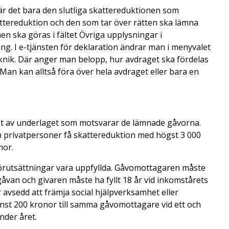
r det bara den slutliga skattereduktionen som
attereduktion och den som tar över rätten ska lämna
n ska göras i fältet Övriga upplysningar i
ng. I e-tjänsten för deklaration ändrar man i menyvalet
eknik. Där anger man belopp, hur avdraget ska fördelas
 Man kan alltså föra över hela avdraget eller bara en
ent av underlaget som motsvarar de lämnade gåvorna.
n privatpersoner få skattereduktion med högst 3 000
onor.
 förutsättningar vara uppfyllda. Gåvomottagaren måste
van och givaren måste ha fyllt 18 år vid inkomstårets
vsedd att främja social hjälpverksamhet eller
inst 200 kronor till samma gåvomottagare vid ett och
under året.