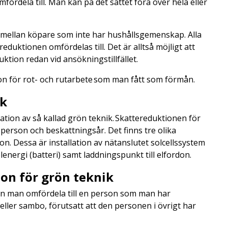
fördela till. Man kan på det sättet föra över hela eller
mellan köpare som inte har hushållsgemenskap. Alla
eduktionen omfördelas till. Det är alltså möjligt att
duktion redan vid ansökningstillfället.
on för rot- och rutarbete som man fått som förmån.
ik
lation av så kallad grön teknik. Skattereduktionen för
 person och beskattningsår. Det finns tre olika
ion. Dessa är installation av nätanslutet solcellssystem
elenergi (batteri) samt laddningspunkt till elfordon.
on för grön teknik
kan man omfördela till en person som man har
ler sambo, förutsatt att den personen i övrigt har