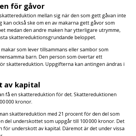
en för gåvor
kattereduktion mellan sig när den som gett gåvan inte
ng kan också ske om en av makarna gett gåvor som
pet medan den andre maken har ytterligare utrymme,
nsta skattereduktionsgrundande beloppet.
r makar som lever tillsammans eller sambor som
 gemensamma barn. Den person som övertar ett
för skattereduktion. Uppgifterna kan antingen ändras i
t av kapital
an få en skattereduktion för det. Skattereduktionen
100 000 kronor.
 man skattereduktion med 21 procent för den del som
en del underskottet som uppgår till 100 000 kronor. Det
en för underskott av kapital. Däremot är det under vissa
r.