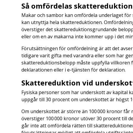
Så omfördelas skattereduktion
Makar och sambor kan omfördela underlaget för s
kan utnyttja hela skattereduktionen. Omfördelni
överstiger det skattereduktionsgrundande belop
eller om en av makarna inte kommer upp i det mi
Förutsättningen för omfördelning är att det avse
tidigare varit gifta med varandra eller som har
skattereduktionsbelopp måste uppfylla villkoren 
deklarationen eller i e-tjänsten för deklaration.
Skattereduktion vid underskot
Fysiska personer som har underskott av kapital k
uppgår till 30 procent om underskottet är högst 
Om underskottet är större än 100 000 kronor får
överstiger 100 000 kronor utöver 30 procent till d
går inte att omfördela rätten till skattereduktion
förutsättningar möjligt att omfördela utgiftsränto