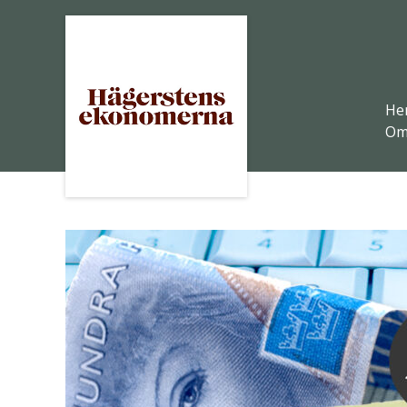
He
Om