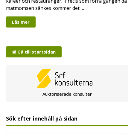
kaféer och restauranger. Precis som förra gången då
matmomsen sänkes kommer det …
Läs mer
Gå till startsidan
Auktoriserade konsulter
Sök efter innehåll på sidan