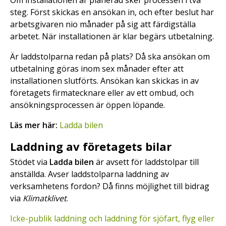
Om installationen är planerad sker processen i två
steg. Först skickas en ansökan in, och efter beslut har
arbetsgivaren nio månader på sig att färdigställa
arbetet. När installationen är klar begärs utbetalning.
Är laddstolparna redan på plats? Då ska ansökan om
utbetalning göras inom sex månader efter att
installationen slutförts. Ansökan kan skickas in av
företagets firmatecknare eller av ett ombud, och
ansökningsprocessen är öppen löpande.
Läs mer här:
Ladda bilen
Laddning av företagets bilar
Stödet via
Ladda bilen
är avsett för laddstolpar till
anställda. Avser laddstolparna laddning av
verksamhetens fordon? Då finns möjlighet till bidrag
via
Klimatklivet
.
Icke-publik laddning och laddning för sjöfart, flyg eller