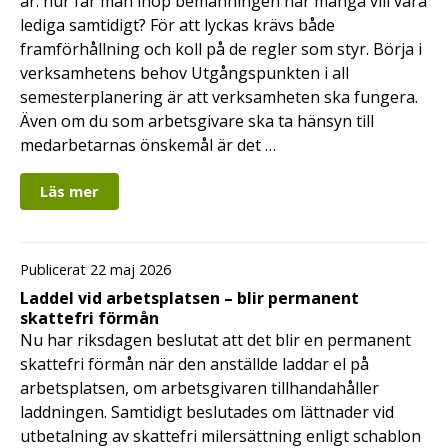
år: hur får man ihop bemanningen när många vill vara
lediga samtidigt? För att lyckas krävs både
framförhållning och koll på de regler som styr. Börja i
verksamhetens behov Utgångspunkten i all
semesterplanering är att verksamheten ska fungera.
Även om du som arbetsgivare ska ta hänsyn till
medarbetarnas önskemål är det …
Läs mer
Publicerat 22 maj 2026
Laddel vid arbetsplatsen – blir permanent
skattefri förmån
Nu har riksdagen beslutat att det blir en permanent
skattefri förmån när den anställde laddar el på
arbetsplatsen, om arbetsgivaren tillhandahåller
laddningen. Samtidigt beslutades om lättnader vid
utbetalning av skattefri milersättning enligt schablon