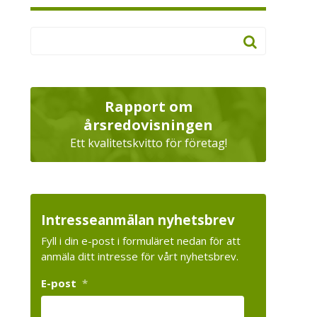
Rapport om
årsredovisningen
Ett kvalitetskvitto för företag!
Intresseanmälan nyhetsbrev
Fyll i din e-post i formuläret nedan för att
anmäla ditt intresse för vårt nyhetsbrev.
E-post
*