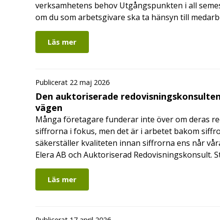
verksamhetens behov Utgångspunkten i all semes
om du som arbetsgivare ska ta hänsyn till medar
Läs mer
Publicerat 22 maj 2026
Den auktoriserade redovisningskonsulten
vägen
Många företagare funderar inte över om deras redo
siffrorna i fokus, men det är i arbetet bakom siffr
säkerställer kvaliteten innan siffrorna ens når vår
Elera AB och Auktoriserad Redovisningskonsult. S
Läs mer
Publicerat 17 april 2026