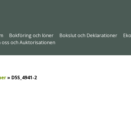
m
Bokföring och löner
Bokslut och Deklarationer
Eko
 oss och Auktorisationen
ner
»
D5S_4941-2