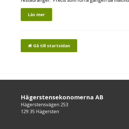
Läs mer
Gå till startsidan
Hägerstensekonomerna AB
Hägerstensvägen 253
129 35 Hägersten