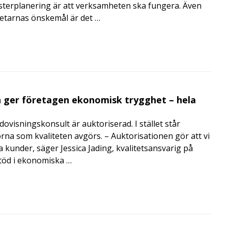
terplanering är att verksamheten ska fungera. Även
betarnas önskemål är det …
 ger företagen ekonomisk trygghet – hela
visningskonsult är auktoriserad. I stället står
orna som kvaliteten avgörs. – Auktorisationen gör att vi
a kunder, säger Jessica Jading, kvalitetsansvarig på
töd i ekonomiska …