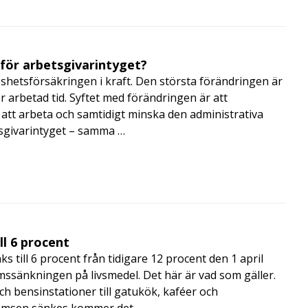
 för arbetsgivarintyget?
shetsförsäkringen i kraft. Den största förändringen är
r arbetad tid. Syftet med förändringen är att
att arbeta och samtidigt minska den administrativa
tsgivarintyget – samma …
ll 6 procent
s till 6 procent från tidigare 12 procent den 1 april
sänkningen på livsmedel. Det här är vad som gäller.
ch bensinstationer till gatukök, kaféer och
momsen sänkes kommer det …