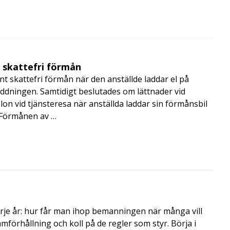
t skattefri förmån
t skattefri förmån när den anställde laddar el på
addningen. Samtidigt beslutades om lättnader vid
lon vid tjänsteresa när anställda laddar sin förmånsbil
i Förmånen av …
rje år: hur får man ihop bemanningen när många vill
amförhållning och koll på de regler som styr. Börja i