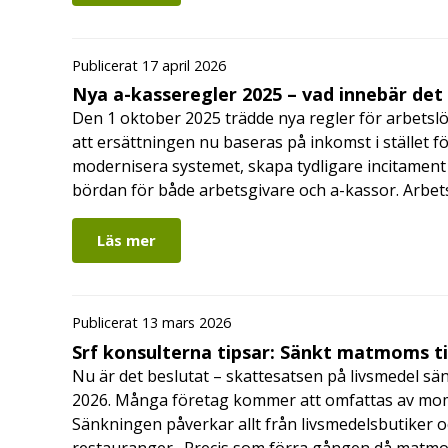
Publicerat 17 april 2026
Nya a-kasseregler 2025 – vad innebär det
Den 1 oktober 2025 trädde nya regler för arbetslö
att ersättningen nu baseras på inkomst i stället fö
modernisera systemet, skapa tydligare incitament 
bördan för både arbetsgivare och a-kassor. Arbe
Läs mer
Publicerat 13 mars 2026
Srf konsulterna tipsar: Sänkt matmoms ti
Nu är det beslutat – skattesatsen på livsmedel sänk
2026. Många företag kommer att omfattas av moms
Sänkningen påverkar allt från livsmedelsbutiker o
restauranger. Precis som förra gången då mat