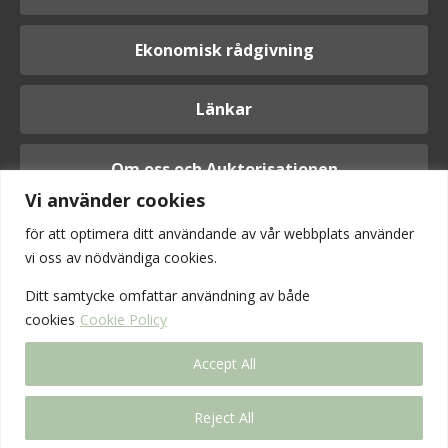
Ekonomisk rådgivning
Länkar
Om oss och Auktorisationen
Vi använder cookies
för att optimera ditt användande av vår webbplats använder
vi oss av nödvändiga cookies.
Logga in
Ditt samtycke omfattar användning av
både
cookies
Cookie Policy
Accept All
Reject All
Vi är anslutna till Srf konsulterna