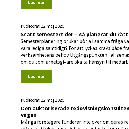
Läs mer
Publicerat 22 maj 2026
Snart semestertider – så planerar du rätt
Semesterplanering brukar börja i samma fråga va
vara lediga samtidigt? För att lyckas krävs både fr
verksamhetens behov Utgångspunkten i all semes
om du som arbetsgivare ska ta hänsyn till medar
Läs mer
Publicerat 22 maj 2026
Den auktoriserade redovisningskonsulten
vägen
Många företagare funderar inte över om deras redo
siffrorna i fokus, men det är i arbetet bakom siffr