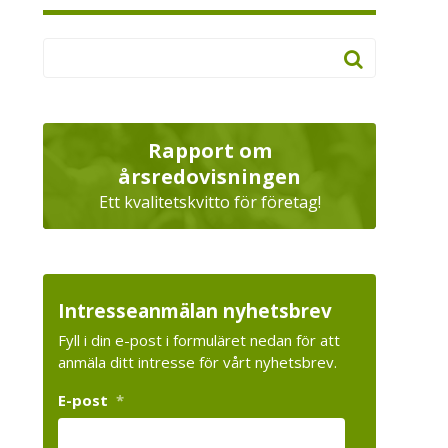
Rapport om
årsredovisningen
Ett kvalitetskvitto för företag!
Intresseanmälan nyhetsbrev
Fyll i din e-post i formuläret nedan för att
anmäla ditt intresse för vårt nyhetsbrev.
E-post
*