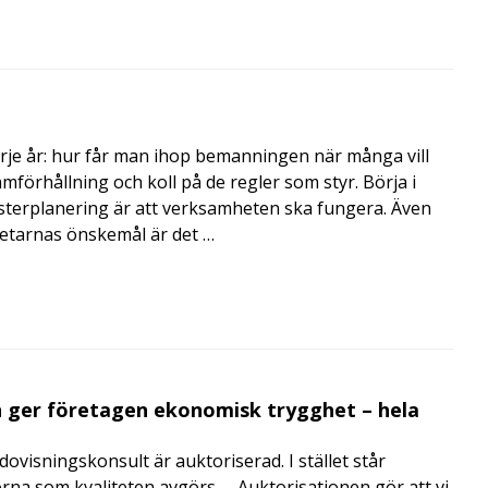
rje år: hur får man ihop bemanningen när många vill
amförhållning och koll på de regler som styr. Börja i
terplanering är att verksamheten ska fungera. Även
betarnas önskemål är det …
 ger företagen ekonomisk trygghet – hela
visningskonsult är auktoriserad. I stället står
orna som kvaliteten avgörs. – Auktorisationen gör att vi