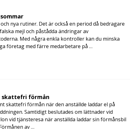
i sommar
och nya rutiner. Det är också en period då bedragare
, falska mejl och påstådda ändringar av
toderna. Med några enkla kontroller kan du minska
nga företag med färre medarbetare på …
t skattefri förmån
t skattefri förmån när den anställde laddar el på
addningen. Samtidigt beslutades om lättnader vid
lon vid tjänsteresa när anställda laddar sin förmånsbil
i Förmånen av …